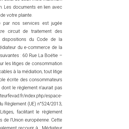
on. Les documents en lien avec
de votre plainte.
e par nos services est jugée
re circuit de traitement des
 dispositions du Code de la
Médiateur du e-commerce de la
suivantes : 60 Rue La Boétie –
our les litiges de consommation
les à la médiation, tout litige
able écrite des consommateurs
 dont le règlement n’aurait pas
rfevad.fr/index.php/espace-
 du Règlement (UE) n°524/2013,
ges, facilitant le règlement
ls de l’Union européenne. Cette
alement recourir à : Médiateur