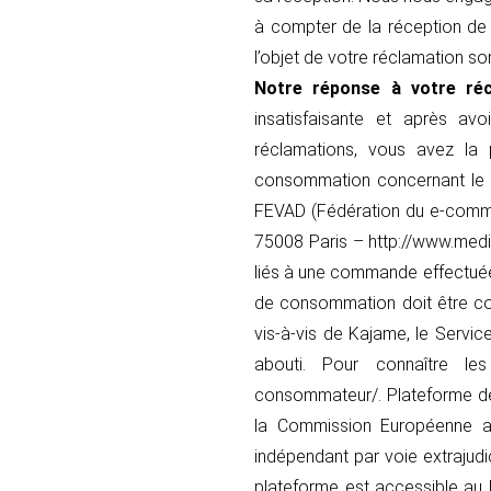
à compter de la réception de 
l’objet de votre réclamation s
Notre réponse à votre réc
insatisfaisante et après av
réclamations, vous avez la
consommation concernant le r
FEVAD (Fédération du e-commer
75008 Paris – http://www.media
liés à une commande effectuée 
de consommation doit être co
vis-à-vis de Kajame, le Servic
abouti. Pour connaître les
consommateur/. Plateforme de 
la Commission Européenne a 
indépendant par voie extrajudi
plateforme est accessible au 