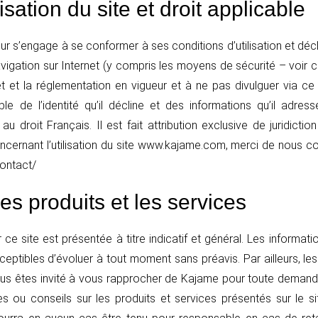
isation du site et droit applicable
teur s’engage à se conformer à ses conditions d’utilisation et dé
avigation sur Internet (y compris les moyens de sécurité – voir ci-
t et la réglementation en vigueur et à ne pas divulguer via ce s
able de l’identité qu’il décline et des informations qu’il adress
s au droit Français. Il est fait attribution exclusive de juridic
cernant l’utilisation du site www.kajame.com, merci de nous co
contact/
les produits et les services
ce site est présentée à titre indicatif et général. Les informati
ceptibles d’évoluer à tout moment sans préavis. Par ailleurs, les
Vous êtes invité à vous rapprocher de Kajame pour toute deman
s ou conseils sur les produits et services présentés sur le si