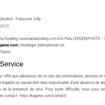
blication : Françoise Jolly
AO.fr
k
na Dowling | www.lanadowling.com Eric Paru | ERGEEKPHOTO – 
ajame.com :
Hostinger International Ltd.,
Chypre
 Service
offrir aux utilisateurs de ce site des informations, services et 
 Kajame ne saurait être tenu responsable d’une absence de dispo
u de la présence de virus. Pour toute difficulté, nous vous r
 de contact : https://kajame.com/contact/