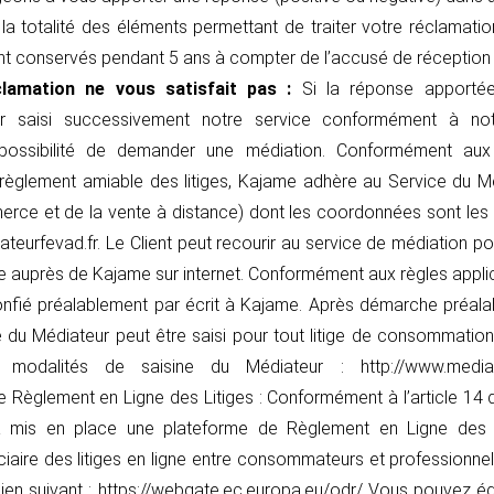
la totalité des éléments permettant de traiter votre réclamati
ont conservés pendant 5 ans à compter de l’accusé de réception 
lamation ne vous satisfait pas :
Si la réponse apporté
oir saisi successivement notre service conformément à not
 possibilité de demander une médiation. Conformément aux
èglement amiable des litiges, Kajame adhère au Service du 
ce et de la vente à distance) dont les coordonnées sont les 
teurfevad.fr. Le Client peut recourir au service de médiation p
auprès de Kajame sur internet. Conformément aux règles applicab
nfié préalablement par écrit à Kajame. Après démarche préal
e du Médiateur peut être saisi pour tout litige de consommation
 modalités de saisine du Médiateur : http://www.mediateu
Règlement en Ligne des Litiges : Conformément à l’article 14
mis en place une plateforme de Règlement en Ligne des Liti
ciaire des litiges en ligne entre consommateurs et professionne
lien suivant : https://webgate.ec.europa.eu/odr/ Vous pouvez ég