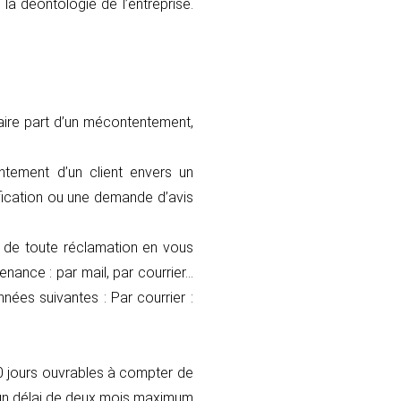
la déontologie de l’entreprise.
aire part d’un mécontentement,
ntement d’un client envers un
fication ou une demande d’avis
t de toute réclamation en vous
ance : par mail, par courrier…
nées suivantes : Par courrier :
 jours ouvrables à compter de
 un délai de deux mois maximum