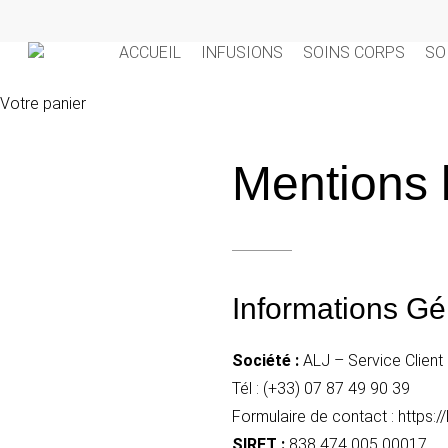
Skip
to
ACCUEIL
INFUSIONS
SOINS CORPS
SO
main
content
Close
Votre panier
Cart
Mentions 
Informations Gé
Société :
ALJ – Service Client
Tél : (+33) 07 87 49 90 39
Formulaire de contact : https
SIRET :
838 474 005 00017