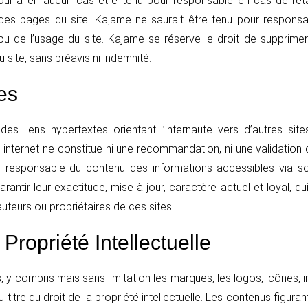
ourra en aucun cas être tenu pour responsable en cas de retar
des pages du site. Kajame ne saurait être tenu pour respon
 ou de l’usage du site. Kajame se réserve le droit de supprimer
 site, sans préavis ni indemnité.
es
s liens hypertextes orientant l’internaute vers d’autres sites
s internet ne constitue ni une recommandation, ni une validation 
 responsable du contenu des informations accessibles via s
antir leur exactitude, mise à jour, caractère actuel et loyal, qui
uteurs ou propriétaires de ces sites.
 Propriété Intellectuelle
 y compris mais sans limitation les marques, les logos, icônes, 
tre du droit de la propriété intellectuelle. Les contenus figurant