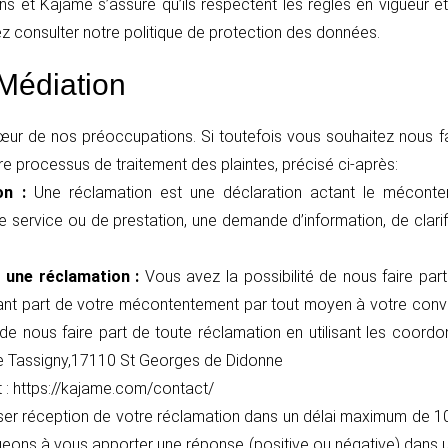
ns et Kajame s’assure qu’ils respectent les règles en vigueur et 
lez consulter notre politique de protection des données.
Médiation
 cœur de nos préoccupations. Si toutefois vous souhaitez nous f
re processus de traitement des plaintes, précisé ci-après:
ion :
Une réclamation est une déclaration actant le méconte
 service ou de prestation, une demande d’information, de clari
une réclamation :
Vous avez la possibilité de nous faire par
sant part de votre mécontentement par tout moyen à votre conven
 de nous faire part de toute réclamation en utilisant les coordon
de Tassigny,17110 St Georges de Didonne
t : https://kajame.com/contact/
r réception de votre réclamation dans un délai maximum de 10
eons à vous apporter une réponse (positive ou négative) dans