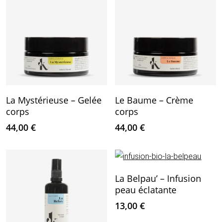
Ajouter Au Panier
Ajouter Au Panier
La Mystérieuse – Gelée
Le Baume – Crème
corps
corps
44,00
€
44,00
€
Ajouter Au Panier
La Belpau’ – Infusion
peau éclatante
13,00
€