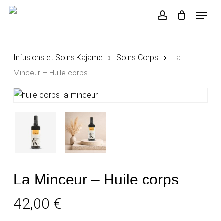
Skip
Menu
to
account
Close
Votre panier
Cart
main
content
Infusions et Soins Kajame
Soins Corps
La
Minceur – Huile corps
La Minceur – Huile corps
42,00
€