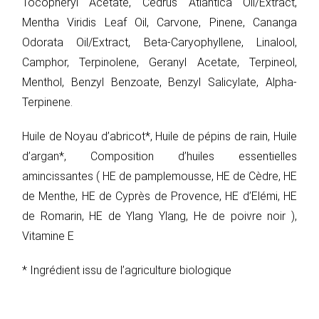
Tocopheryl Acetate, Cedrus Atlantica Oil/Extract,
Mentha Viridis Leaf Oil, Carvone, Pinene, Cananga
Odorata Oil/Extract, Beta-Caryophyllene, Linalool,
Camphor, Terpinolene, Geranyl Acetate, Terpineol,
Menthol, Benzyl Benzoate, Benzyl Salicylate, Alpha-
Terpinene.
Huile de Noyau d’abricot*, Huile de pépins de rain, Huile
d’argan*, Composition d’huiles essentielles
amincissantes ( HE de pamplemousse, HE de Cèdre, HE
de Menthe, HE de Cyprès de Provence, HE d’Elémi, HE
de Romarin, HE de Ylang Ylang, He de poivre noir ),
Vitamine E
* Ingrédient issu de l’agriculture biologique