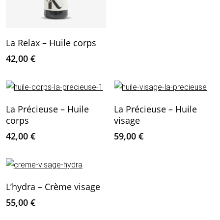
Ajouter Au Panier
La Relax – Huile corps
42,00
€
Ajouter Au Panier
Ajouter Au Panier
La Précieuse – Huile
La Précieuse – Huile
corps
visage
42,00
€
59,00
€
Ajouter Au Panier
L’hydra – Crème visage
55,00
€